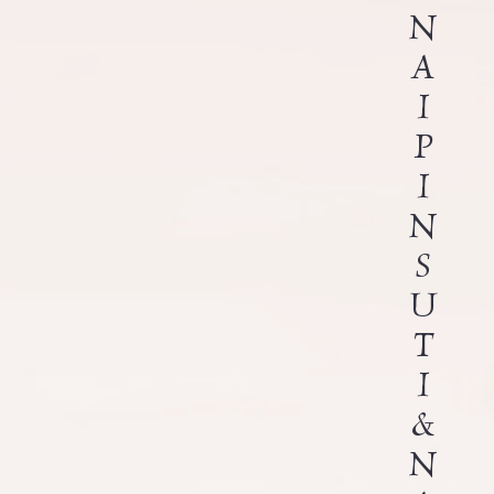
N
A
I
P
I
N
S
U
T
I
&
N