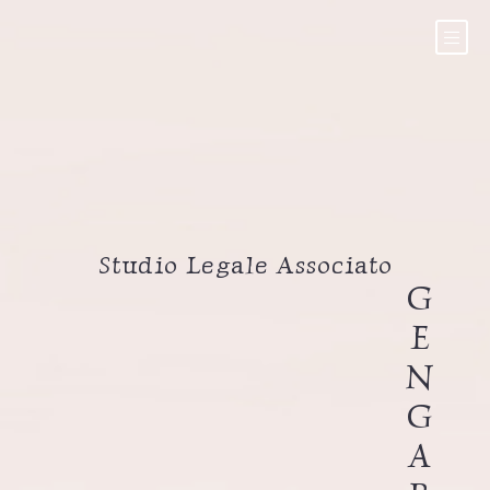
Studio Legale Associato
G
E
N
G
A