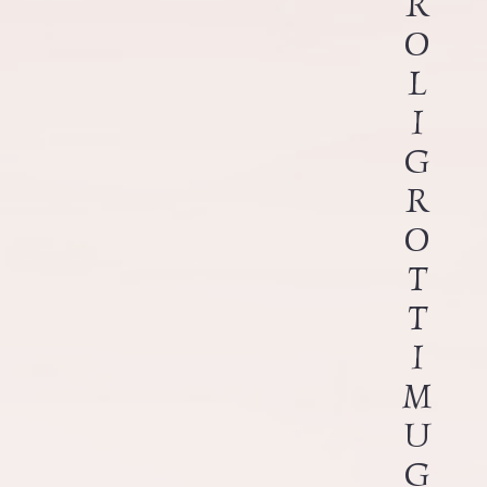
R
O
L
I
G
R
O
T
T
I
M
U
G